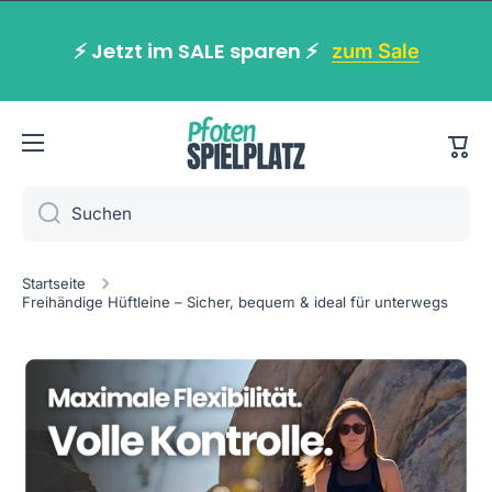
Direkt zum Inhalt
⚡️ Jetzt im SALE sparen ⚡️
zum Sale
War
Suchen
Startseite
Freihändige Hüftleine – Sicher, bequem & ideal für unterwegs
Zu Produktinformationen springen