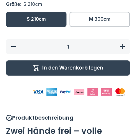
Größe:
S 210cm
S 210cm
M 300cm
Verringere
Erhöhe d
die Menge
Menge f
für
Freihändi
Freihändige
Hüftleine
Hüftleine –
Sicher,
In den Warenkorb legen
Sicher,
beque
bequem
&amp;
&amp;
ideal fü
ideal für
unterwe
unterwegs
Produktbeschreibung
Zwei Hände frei – volle