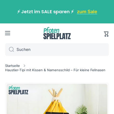
Direkt zum Inhalt
⚡️ Jetzt im SALE sparen ⚡️
zum Sale
War
Suchen
Startseite
Haustier-Tipi mit Kissen & Namensschild – Für kleine Fellnasen
Zu Produktinformationen springen